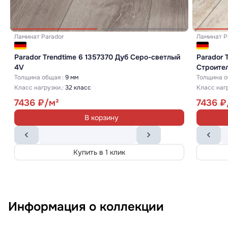
Ламинат
Parador
Ламинат
P
Parador Trendtime 6 1357370 Дуб Серо-светлый
Parador 
4V
Строите
Толщина общая :
9 мм
Толщина о
Класс нагрузки.:
32 класс
Класс нагр
7436
7436
В корзину
Купить в 1 клик
Информация о коллекции