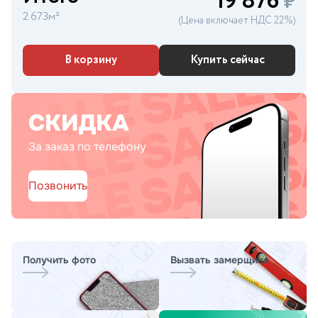
19 876
₽
2.673м²
(Цена включает НДС 22%)
В корзину
Купить сейчас
СКИДКА
За заказ по телефону
Позвонить
Получить фото
Вызвать замерщика