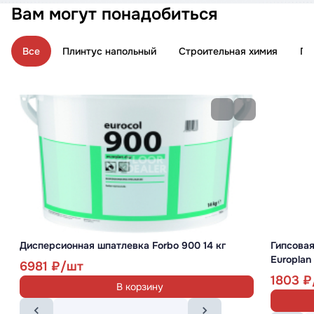
Вам могут понадобиться
Все
Плинтус напольный
Строительная химия
По
Дисперсионная шпатлевка Forbo 900 14 кг
Гипсова
Europlan
6981
1803
В корзину