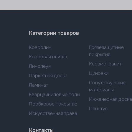
Категории товаров
Ковролин
Грязезащитные
покрытия
Ковровая плитка
Керамогранит
Линолеум
Циновки
Паркетная доска
Сопутствующие
Ламинат
материалы
Кварцвиниловые полы
Инженерная доска
Пробковое покрытие
Плинтус
Искусственная трава
Контакты