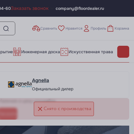
Заказать звонок
04-60
company@floordealer.ru
Сравнить
Нравится
Профиль
Корзина
крытие
Инженерная доска
Искусственная трава
Agnella
Официальный дилер
Наличие и цену уточняйте
Снято с производства
Заказать