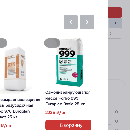
10818
7612
В корзину
В корзину
Купить в 1 клик
Купить в 1 клик
0
Самонивелирующаяся
масса Forbo 999
Отзывов: 0
овыравнивающаяся
Europlan Basic 25 кг
сь безусадочная
65
bo 976 Europlan
0
2235
ect 25 кг
В корз
0
В корзину
1