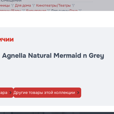
 помещения
иницы
Для дома
Кинотеатры/Театры
ораны/Бары
Бильярдная
Для сцены
Дача
ичии
Agnella Natural Mermaid n Grey
вара
Другие товары этой коллекции