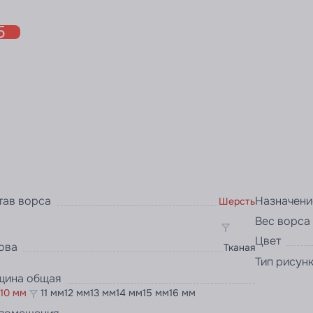
5
тав ворса
Назначени
Шерсть
Вес ворса
Цвет
ова
Тканая
Тип рисун
щина общая
10 мм
11 мм
12 мм
13 мм
14 мм
15 мм
16 мм