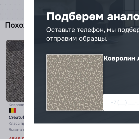
Подберем анало
Похожие товары
Оставьте телефон, мы подбе
отправим образцы.
Ковролин A
Ковролин
Creatuft
Ковролин
Creatuft
Creatuft Alfa Alfa 45
Creatuft Alfa Alfa 40
Класс применения:
23
Класс применения:
23
Высота ворса :
7 мм
Высота ворса :
7 мм