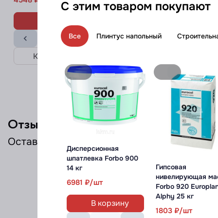
4548
4548
С этим товаром покупают
В корзину
В корзину
Все
Плинтус напольный
Строительн
Купить в 1 клик
Купить в 1 клик
Отзывы о товаре
Оставьте
первый
отзыв на этот товар
Дисперсионная
шпатлевка Forbo 900
Гипсовая
14 кг
нивелирующая ма
6981
Forbo 920 Europla
Alphy 25 кг
В корзину
1803