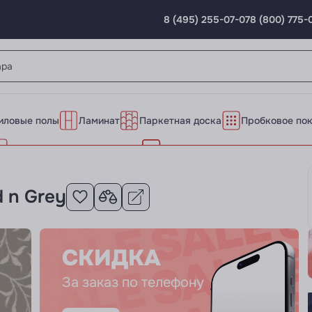
8 (495) 255-07-07
8 (800) 775-
иловые полы
Ламинат
Паркетная доска
Пробковое по
Сопутствующие материалы
Циновки
d n Grey
СКИДКА
За заказ по телефону