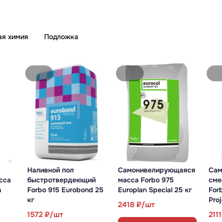
9487
10818
В корзину
В корзину
ая химия
Подложка
Купить в 1 клик
Купить в 1 клик
Наливной пол
Самонивелирующаяся
Сам
сса
быстротвердеющий
масса Forbo 975
сме
n
Forbo 915 Eurobond 25
Europlan Special 25 кг
For
кг
Proj
2418
1572
211