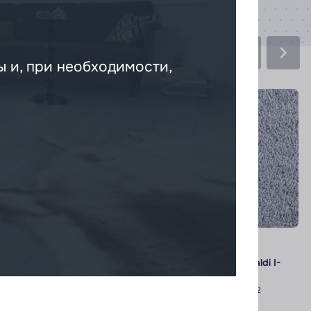
 и, при необходимости,
Ковролин
Creatuft
Ковролин
Best Wool
Creatuft Bellagio Bellagio 35
Best Wool Nature Vivaldi I-
AB Halcyon
Класс применения:
23
Высота ворса :
7 мм
Класс применения:
23/32