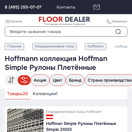
8 (495) 255-07-07
Контакты
Каталог
Связаться
Поставщик напольных покрытий
Главная
Кварцвиниловые полы
Hoffmann
Hoffman 
Hoffmann коллекция Hoffman
Simple Рулоны Плетённые
Акция
Цвет
Бренд
Страна производства
Товары
20
Коллекции
1
Кварцвиниловые полы
Hoffmann
Hoffman Simple Рулоны Плетённые
Simple 21003